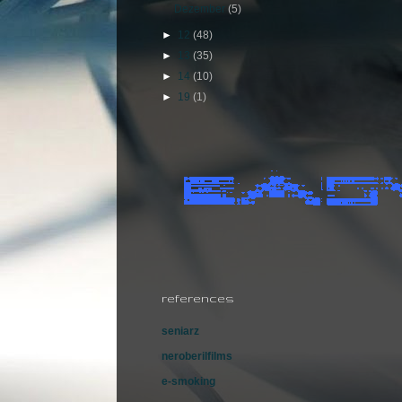
Dezember
(5)
►
12
(48)
►
13
(35)
►
14
(10)
►
19
(1)
references
seniarz
neroberilfilms
e-smoking