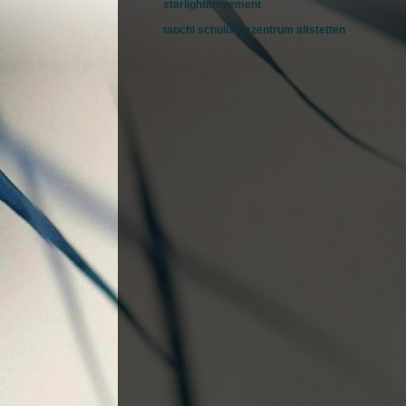
starlightmovement
taochi schulungszentrum altstetten