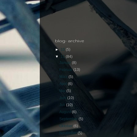
blog- archive
►
10
(5)
▼
11
(84)
Januar
(8)
Februar
(13)
März
(5)
April
(6)
Mai
(5)
Juni
(10)
Juli
(10)
August
(6)
September
(5)
Oktober
(6)
November
(5)