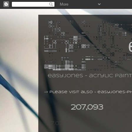
easyjones - acrylic pain
-> please visit also -
easyjones-p
207,093
27.02.2011