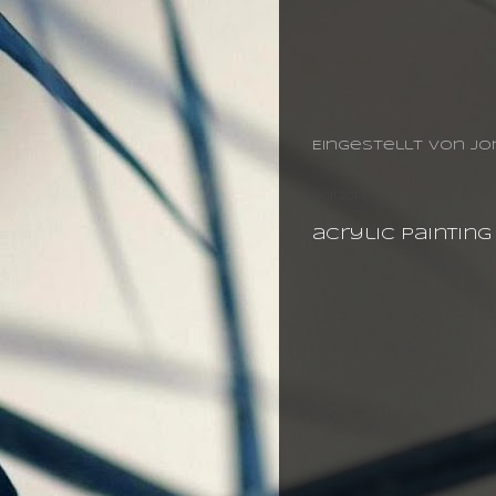
Eingestellt von
jo
20.11.2013
acrylic paintin