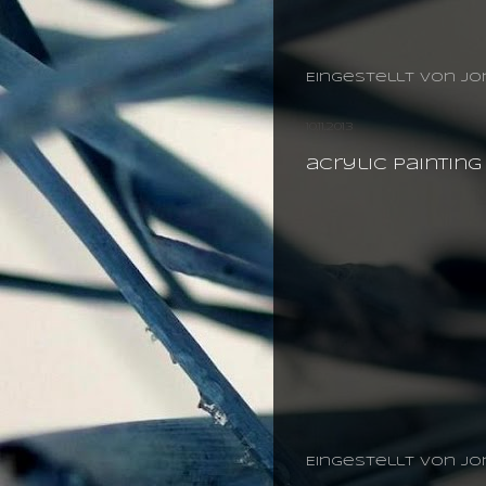
Eingestellt von
jo
10.11.2013
acrylic paintin
Eingestellt von
jo