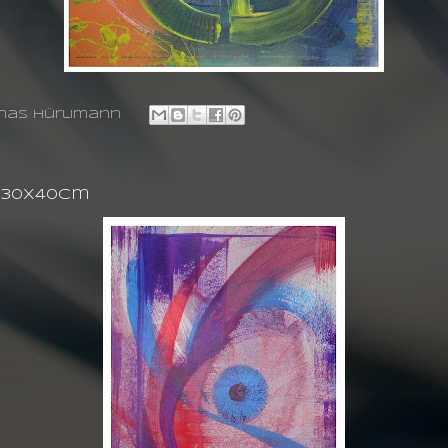
nas hürlimann
g 30X40cm