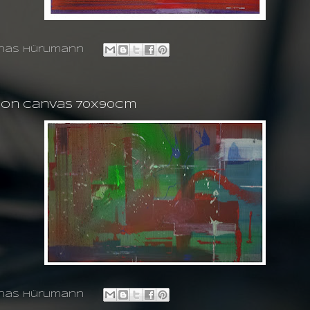
nas hürlimann
g on canvas 70X90cm
nas hürlimann