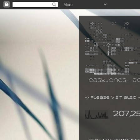
easyjones - ac
-> please visit also 
207,2
29.12.2013