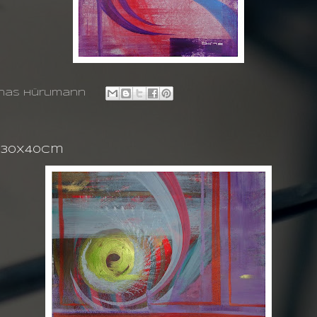
nas hürlimann
g 30X40cm