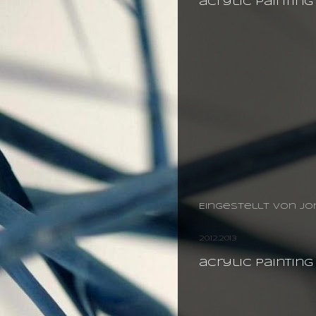
acrylic painting
Eingestellt von
jo
20.12.2013
acrylic paintin