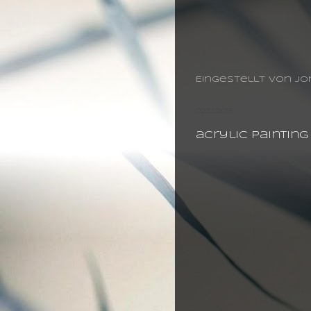
Eingestellt von
jo
02.12.2013
acrylic paintin