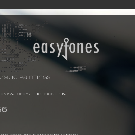
rylic paintings
-
easyjones-photography
56