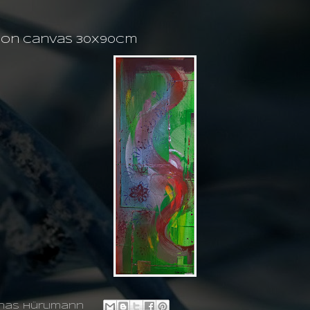
g on canvas 30X90cm
nas hürlimann