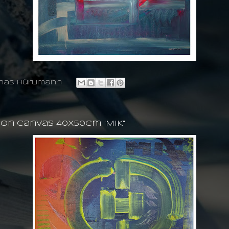
nas hürlimann
 on canvas 40X50cm ''MIK''