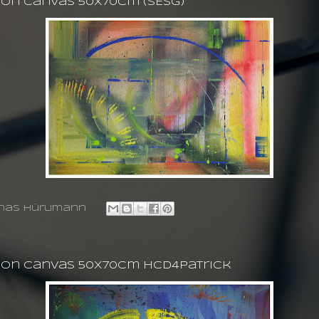
 on canvas 50X70cm (SESG)
nas hürlimann
g on canvas 50X70cm HCD4Patrick