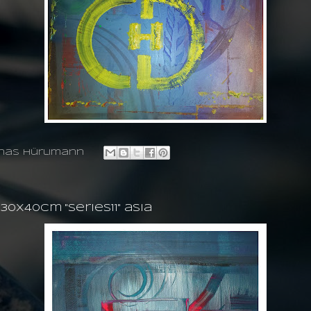
nas hürlimann
0X40cm ''series11'' asia