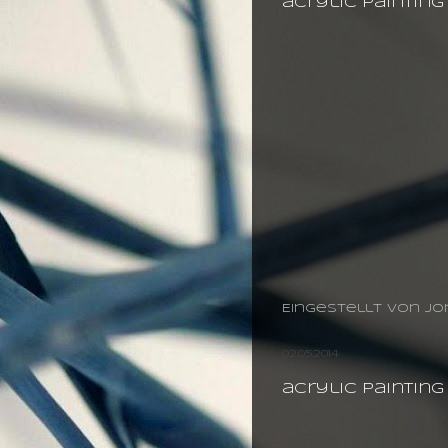
acrylic paintin
Eingestellt von
jo
02.05.2014
acrylic painting