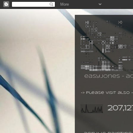
easyjones - ac
-> please visit also 
207,12
14.05.2014