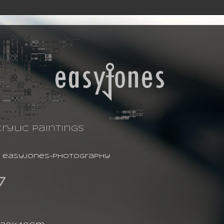
rylic paintings
-
easyjones-photography
7