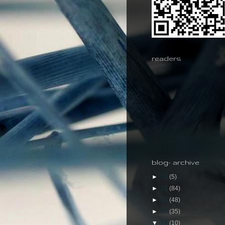
readers
blog- archive
►
10
(5)
►
11
(84)
►
12
(48)
►
13
(35)
▼
14
(10)