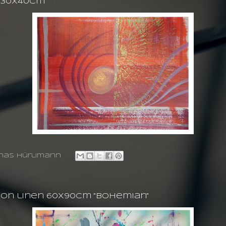
g 30X40cm
nas hürlimann
 on linen 60X90cm ''bohemian''