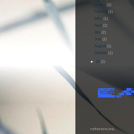
Januar
(1)
Februar
(1)
März
(1)
April
(1)
Mai
(2)
Juni
(2)
August
(1)
Oktober
(1)
►
19
(1)
references