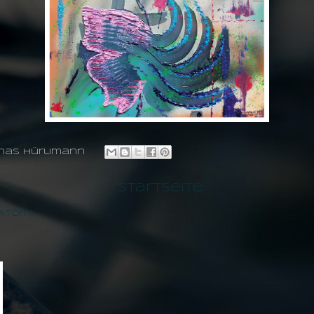
nas hürlimann
Startseite
(Atom)