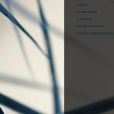
seniarz
neroberilfilms
e-smoking
starlightmovement
taochi schulungszentrum 