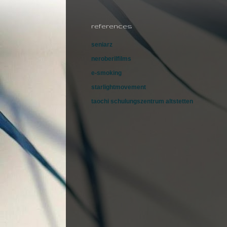
references
seniarz
neroberilfilms
e-smoking
starlightmovement
taochi schulungszentrum altstetten