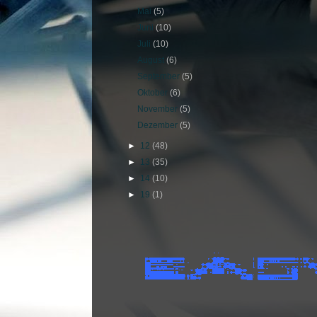
Mai
(5)
Juni
(10)
Juli
(10)
August
(6)
September
(5)
Oktober
(6)
November
(5)
Dezember
(5)
►
12
(48)
►
13
(35)
►
14
(10)
►
19
(1)