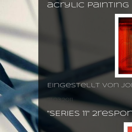
acrylic painting 
Eingestellt von
jo
21.03.2011
''SERIES 11'' 2res