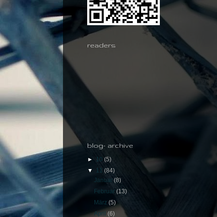
readers
blog- archive
►
10
(5)
▼
11
(84)
Januar
(8)
Februar
(13)
März
(5)
April
(6)