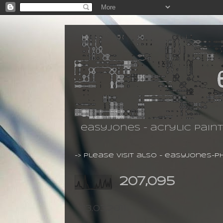
easyjones - acrylic pain
-> please visit also -
easyjones-p
207,095
23.03.2011