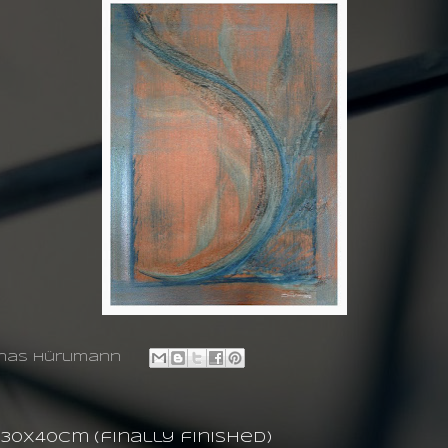
nas hürlimann
 30X40cm (finally finished)