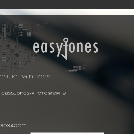
rylic paintings
-
easyjones-photography
g 30X40cm