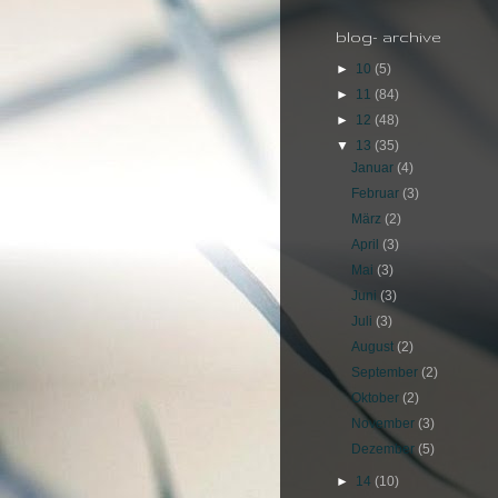
blog- archive
►
10
(5)
►
11
(84)
►
12
(48)
▼
13
(35)
Januar
(4)
Februar
(3)
März
(2)
April
(3)
Mai
(3)
Juni
(3)
Juli
(3)
August
(2)
September
(2)
Oktober
(2)
November
(3)
Dezember
(5)
►
14
(10)