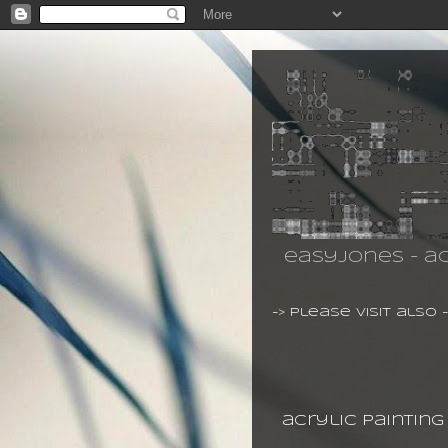
easyjones - ac
-> please visit also 
20.10.2013
acrylic paintin