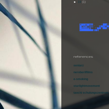
►
19
(1)
references
seniarz
neroberilfilms
e-smoking
starlightmovement
taochi schulungszentrum 