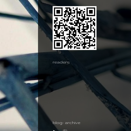
readers
blog- archive
►
10
(5)