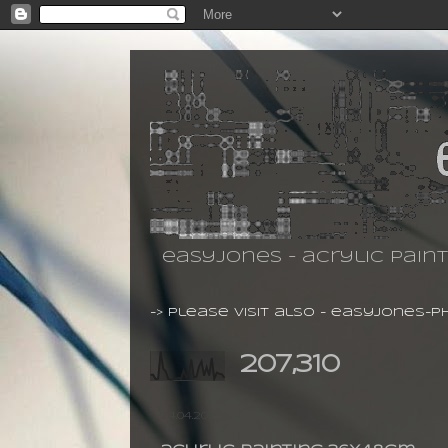
easyjones - acrylic pain
-> please visit also -
easyjones-p
207,310
24.04.2011