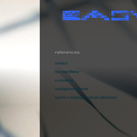
references
seniarz
neroberilfilms
e-smoking
starlightmovement
taochi schulungszentrum altstetten