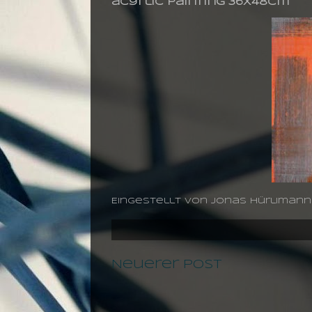
acyrlic painting 36X48cm
Eingestellt von
jonas hürlimann
Neuerer Post