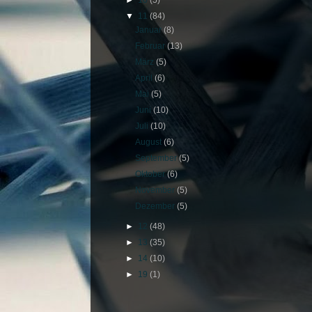
▼
11
(84)
Januar
(8)
Februar
(13)
März
(5)
April
(6)
Mai
(5)
Juni
(10)
Juli
(10)
August
(6)
September
(5)
Oktober
(6)
November
(5)
Dezember
(5)
►
12
(48)
►
13
(35)
►
14
(10)
►
19
(1)