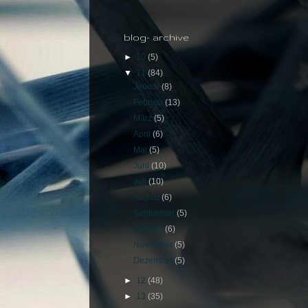
blog- archive
►
10
(5)
▼
11
(84)
Januar
(8)
Februar
(13)
März
(5)
April
(6)
Mai
(5)
Juni
(10)
Juli
(10)
August
(6)
September
(5)
Oktober
(6)
November
(5)
Dezember
(5)
►
12
(48)
►
13
(35)