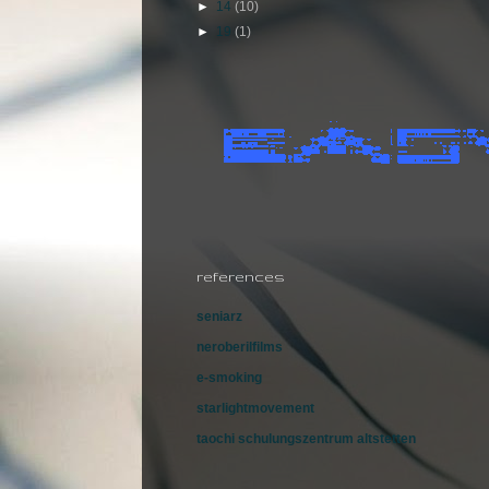
►
14
(10)
►
19
(1)
references
seniarz
neroberilfilms
e-smoking
starlightmovement
taochi schulungszentrum altstetten