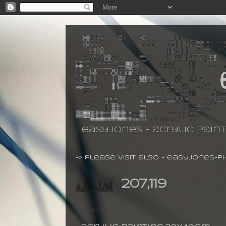
easyjones - acrylic pain
-> please visit also -
easyjones-p
207,119
23.06.2011