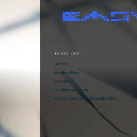
references
seniarz
neroberilfilms
e-smoking
starlightmovement
taochi schulungszentrum altstetten