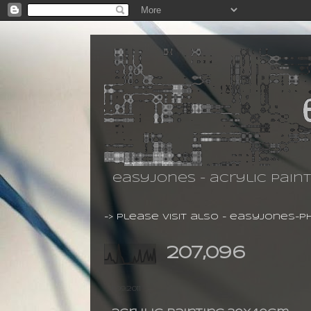
easyjones - acrylic pain
-> please visit also -
easyjones-p
207,096
11.09.2011