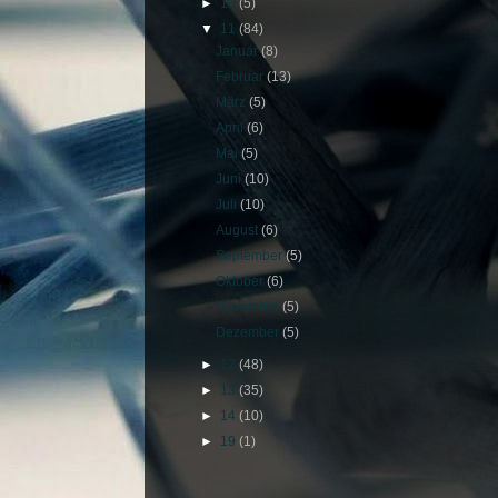
►
10
(5)
▼
11
(84)
Januar
(8)
Februar
(13)
März
(5)
April
(6)
Mai
(5)
Juni
(10)
Juli
(10)
August
(6)
September
(5)
Oktober
(6)
November
(5)
Dezember
(5)
►
12
(48)
►
13
(35)
►
14
(10)
►
19
(1)