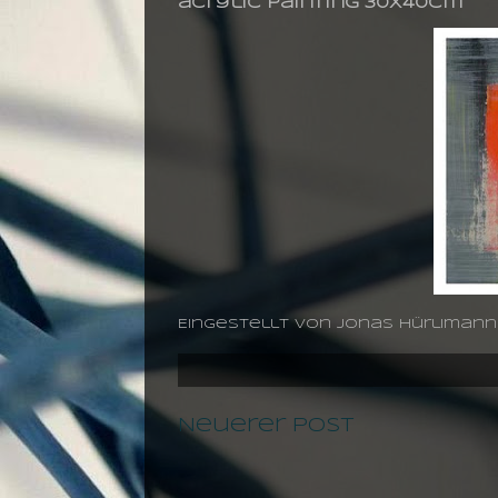
acrylic painting 30X40cm
Eingestellt von
jonas hürlimann
Neuerer Post