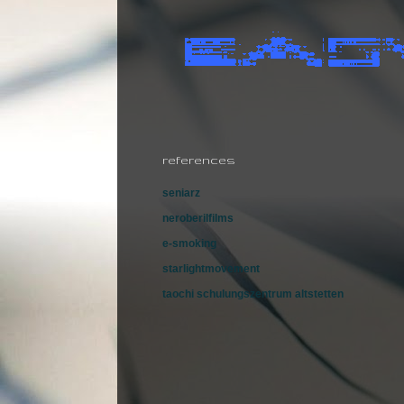
references
seniarz
neroberilfilms
e-smoking
starlightmovement
taochi schulungszentrum altstetten