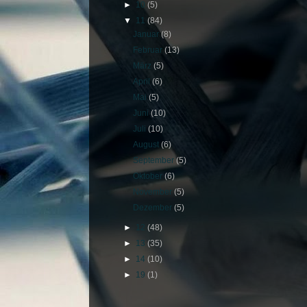
►
10
(5)
▼
11
(84)
Januar
(8)
Februar
(13)
März
(5)
April
(6)
Mai
(5)
Juni
(10)
Juli
(10)
August
(6)
September
(5)
Oktober
(6)
November
(5)
Dezember
(5)
►
12
(48)
►
13
(35)
►
14
(10)
►
19
(1)