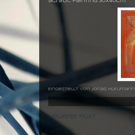
acrylic painting 30X40cm
Eingestellt von
jonas hürlimann
Neuerer Post