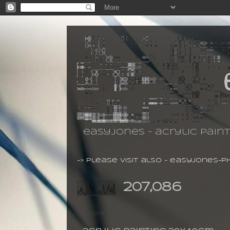
easyjones - acrylic pain
-> please visit also -
easyjones-p
207,086
19.10.2011