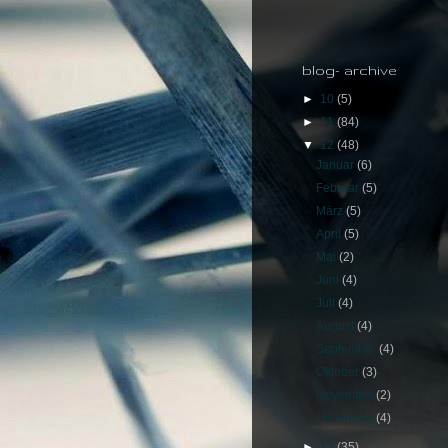
blog- archive
►
10
(5)
►
11
(84)
▼
12
(48)
Januar
(6)
Februar
(5)
März
(5)
April
(5)
Mai
(2)
Juni
(4)
Juli
(4)
August
(4)
September
(4)
Oktober
(3)
November
(2)
Dezember
(4)
►
13
(35)