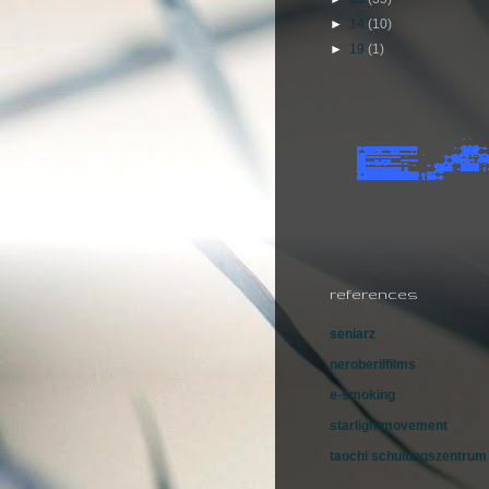
►
14
(10)
►
19
(1)
references
seniarz
neroberilfilms
e-smoking
starlightmovement
taochi schulungszentrum 