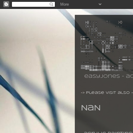
easyjones - ac
-> please visit also 
NaN
07.08.2012