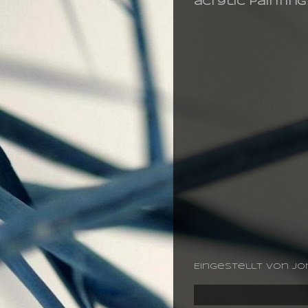
acrylic paintin
Eingestellt von
jo