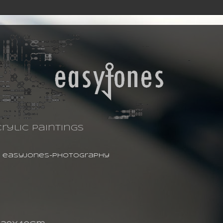
rylic paintings
-
easyjones-photography