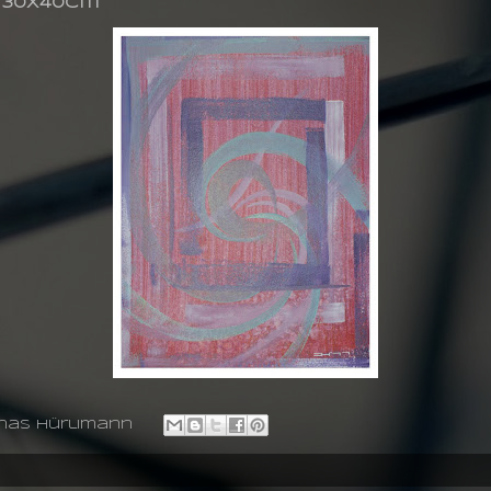
g 30X40cm
nas hürlimann