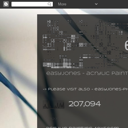
easyjones - acrylic pain
-> please visit also -
easyjones-p
207,094
27.11.2012