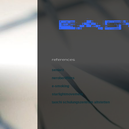
references
seniarz
neroberilfilms
e-smoking
starlightmovement
taochi schulungszentrum altstetten