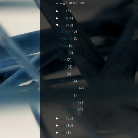
blog- archive
►
10
(5)
►
11
(84)
▼
12
(48)
Januar
(6)
Februar
(5)
März
(5)
April
(5)
Mai
(2)
Juni
(4)
Juli
(4)
August
(4)
September
(4)
Oktober
(3)
November
(2)
Dezember
(4)
►
13
(35)
►
14
(10)
►
19
(1)