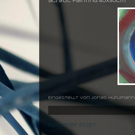
acrylic painting 40X50cm
Eingestellt von
jonas hürlimann
Neuerer Post