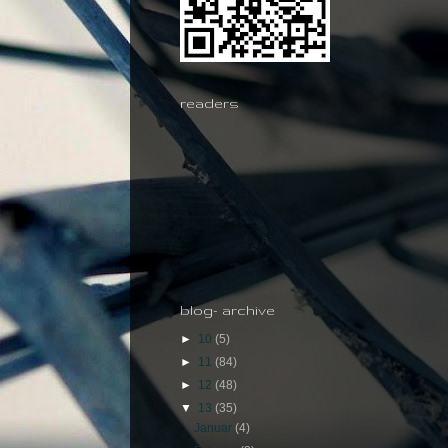
readers
blog- archive
►
10
(5)
►
11
(84)
►
12
(48)
▼
13
(35)
Januar
(4)