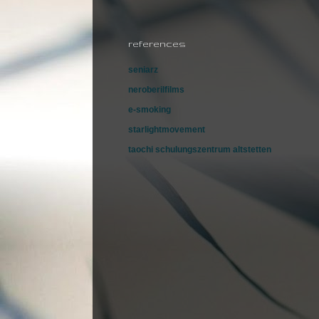
references
seniarz
neroberilfilms
e-smoking
starlightmovement
taochi schulungszentrum altstetten