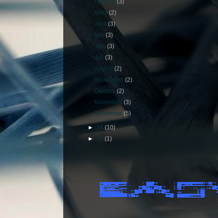
Februar
(3)
März
(2)
April
(3)
Mai
(3)
Juni
(3)
Juli
(3)
August
(2)
September
(2)
Oktober
(2)
November
(3)
Dezember
(5)
►
14
(10)
►
19
(1)