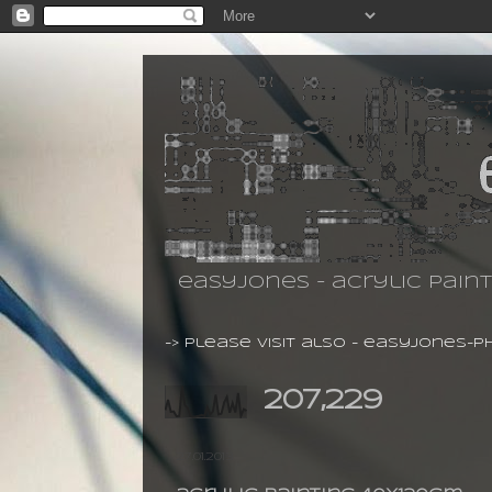
easyjones - acrylic pain
-> please visit also -
easyjones-p
207,229
27.01.2013