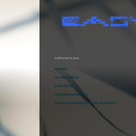
references
seniarz
neroberilfilms
e-smoking
starlightmovement
taochi schulungszentrum altstetten