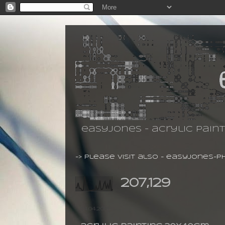
easyjones - acrylic pain
-> please visit also -
easyjones-p
207,129
04.04.2013