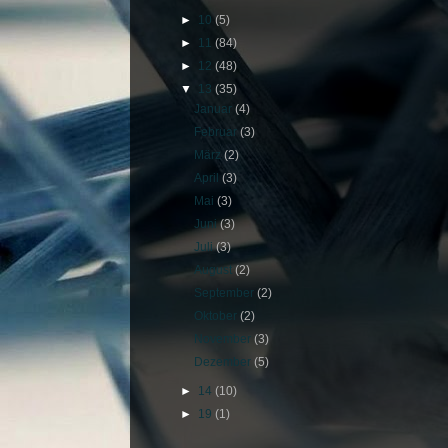
►
10
(5)
►
11
(84)
►
12
(48)
▼
13
(35)
Januar
(4)
Februar
(3)
März
(2)
April
(3)
Mai
(3)
Juni
(3)
Juli
(3)
August
(2)
September
(2)
Oktober
(2)
November
(3)
Dezember
(5)
►
14
(10)
►
19
(1)