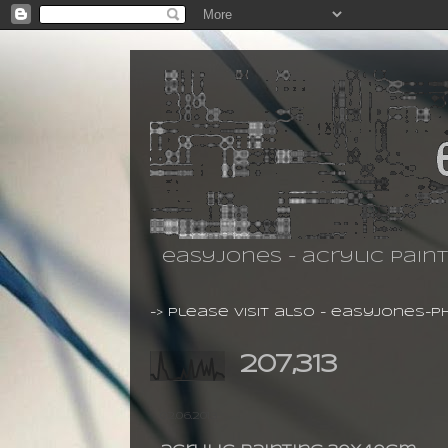
easyjones - acrylic pain
-> please visit also -
easyjones-p
207,313
02.06.2013