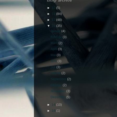
blog- archive
►
10
(5)
►
11
(84)
►
12
(48)
▼
13
(35)
Januar
(4)
Februar
(3)
März
(2)
April
(3)
Mai
(3)
Juni
(3)
Juli
(3)
August
(2)
September
(2)
Oktober
(2)
November
(3)
Dezember
(5)
►
14
(10)
►
19
(1)