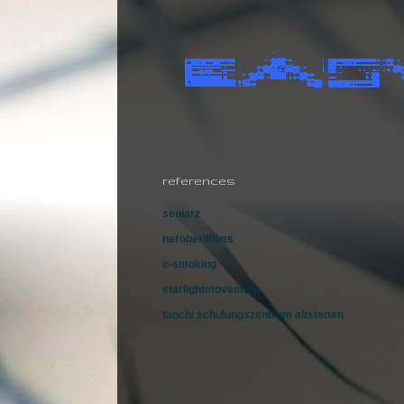
references
seniarz
neroberilfilms
e-smoking
starlightmovement
taochi schulungszentrum altstetten