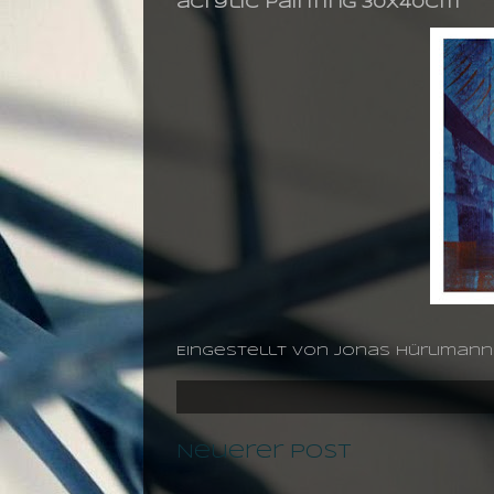
acrylic painting 30X40cm
Eingestellt von
jonas hürlimann
Neuerer Post