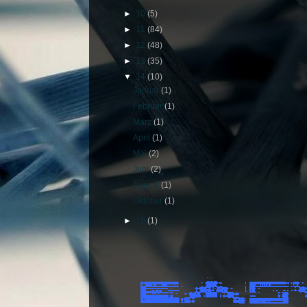
►
10
(5)
►
11
(84)
►
12
(48)
►
13
(35)
▼
14
(10)
Januar
(1)
Februar
(1)
März
(1)
April
(1)
Mai
(2)
Juni
(2)
August
(1)
Oktober
(1)
►
19
(1)