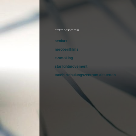
references
seniarz
neroberilfilms
e-smoking
starlightmovement
taochi schulungszentrum altstetten