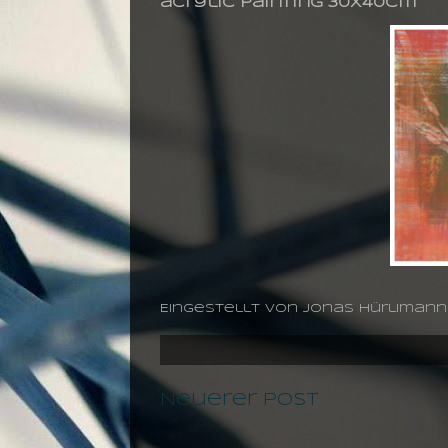
acrylic painting 30X40cm
Eingestellt von
jonas hürlimann
Neuerer Post