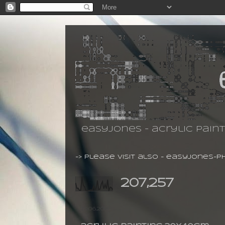
easyjones - acrylic pain
-> please visit also -
easyjones-p
207,257
29.06.2014